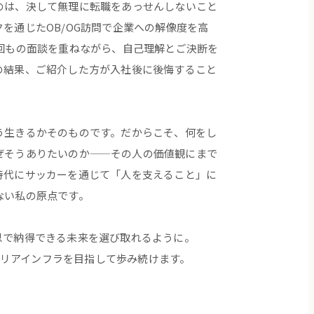
のは、決して無理に転職をあっせんしないこと
を通じたOB/OG訪問で企業への解像度を高
5回もの面談を重ねながら、自己理解とご決断を
の結果、ご紹介した方が入社後に後悔すること
。
う生きるかそのものです。だからこそ、何をし
ぜそうありたいのか——その人の価値観にまで
時代にサッカーを通じて「人を支えること」に
ない私の原点です。
思で納得できる未来を選び取れるように。
のキャリアインフラを目指して歩み続けます。