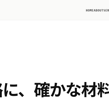
HOME
ABOUT
SE
路に、確かな材