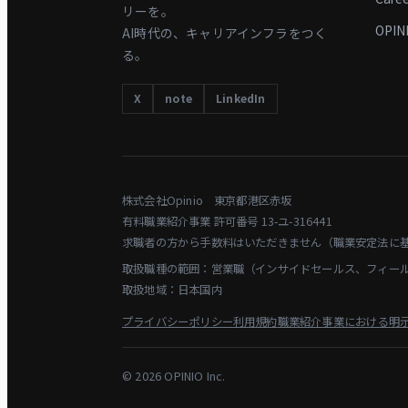
リーを。
OPIN
AI時代の、キャリアインフラをつく
る。
X
note
LinkedIn
株式会社Opinio 東京都港区赤坂
有料職業紹介事業 許可番号 13-ユ-316441
求職者の方から手数料はいただきません（職業安定法に
取扱職種の範囲：営業職（インサイドセールス、フィー
取扱地域：日本国内
プライバシーポリシー
利用規約
職業紹介事業における明
©
2026
OPINIO Inc.